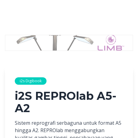
i2s Digibook
i2S REPROlab A5-
A2
Sistem reprografi serbaguna untuk format A5
hingga A2. REPROlab menggabungkan
kualitas gambar tinggi, pencahayaan yang