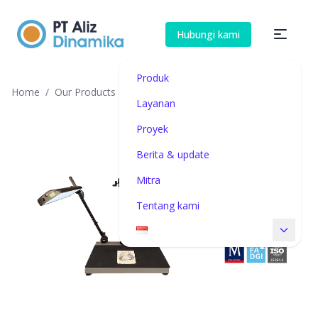
Hubungi kami
Produk
Home
/
Our Products
/
i2S REPROlab A5-A2
Layanan
Proyek
Berita & update
Mitra
Tentang kami